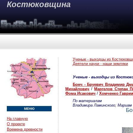
Костюковщина
Ученые - выходцы из Костюковщ
Деятели науки - наши земляки
Ученые - выходцы из Костю
Бонч - Бруевич Владимир Дм
Михайлович
/
Маргелов Степан П
Фома Исакович
/
Хомченко Гаврии
По материалам
Владимира Ламинского; Мариам
МЕНЮ
Бо
На главную
О проекте
Времена древности