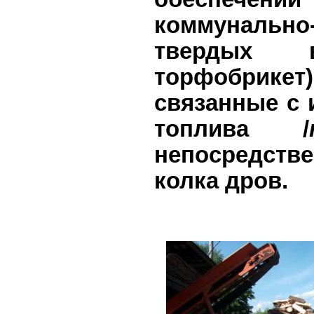
коммунальн
твердых в
торфобрик
связанные с 
топлива /
непосредстве
колка дров.