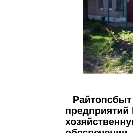
Райтопсб
предприятий
хозяйств
обеспечени