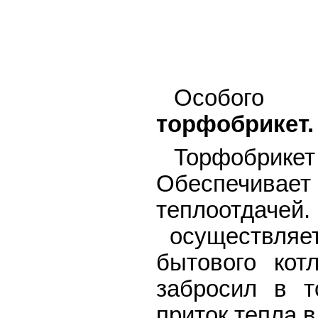
Особого 
торфобрикет.
Торфобрикет 
Обеспечивает
теплоотдаче
осуществляе
бытового кот
забросил в т
приток тепла 