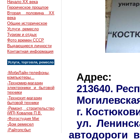
Начало XX века
Героическое прошлое
Вторая половина XX
века
Общее историческое
Услуги, ремесло
Туризм и отдых
Фото времен СССР
Выдающиеся личности
Контактная информация
Услуги, торговля, ремесло
-МобиЛайн-телефоны,
Адрес:
компьютеры...
-Техномир-магазин
213640. Рес
электроники и бытовой
техники
Могилевская
-Технохит-магазин
бытовой техники
-Ремонт, строительство
г. Костюков
(ИП) Ковалев П.В.
-Фотостудия Миг
ул. Ленинс
-Дом ремесел
-Райтопсбыт
автодороги в