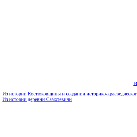
[
B
Из истории Костюковщины и создании историко-краеведческог
Из истории деревни Самотевичи