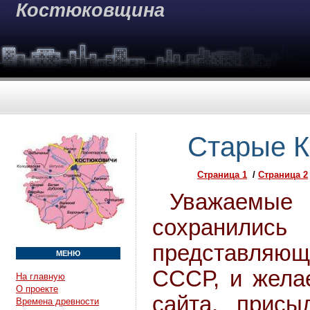
Костюковщина
Старые К
Страница 1
/
Страница 2
Уважаемые
сохранили
представляющ
МЕНЮ
СССР, и желае
На главную
О проекте
сайта, присы
Времена древности