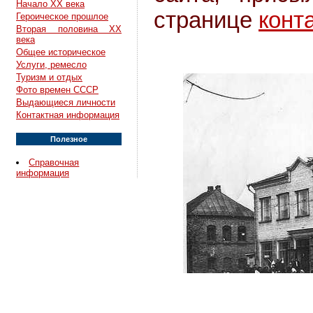
Начало XX века
странице
конт
Героическое прошлое
Вторая половина XX
века
Общее историческое
Услуги, ремесло
Туризм и отдых
Фото времен СССР
Выдающиеся личности
Контактная информация
Полезное
Справочная
информация